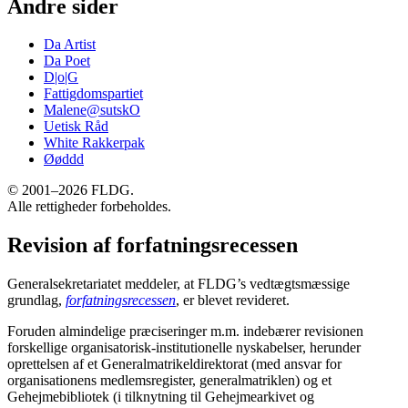
Andre sider
Da Artist
Da Poet
D|o|G
Fattigdomspartiet
Malene@sutskO
Uetisk Råd
White Rakkerpak
Øøddd
© 2001–2026 FLDG.
Alle rettigheder forbeholdes.
Revision af forfatningsrecessen
Generalsekretariatet meddeler, at FLDG’s vedtægtsmæssige
grundlag,
forfatningsrecessen
, er blevet revideret.
Foruden almindelige præciseringer m.m. indebærer revisionen
forskellige organisatorisk-institutionelle nyskabelser, herunder
oprettelsen af et Generalmatrikeldirektorat (med ansvar for
organisationens medlemsregister, generalmatriklen) og et
Gehejmebibliotek (i tilknytning til Gehejmearkivet og