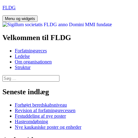
Hop
FLDG
til
indhold
Menu og widgets
Velkommen til FLDG
Forfatningsreces
Ledelse
Om organisationen
Struktur
Søg
efter:
Seneste indlæg
Forhøjet beredskabsniveau
Revision af forfatningsrecessen
Festuddeling af nye poster
Hasteomdøbning
Nye kaukasiske poster og enheder