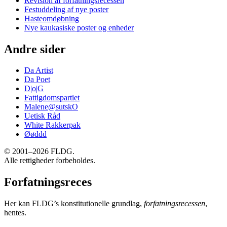
Revision af forfatningsrecessen
Festuddeling af nye poster
Hasteomdøbning
Nye kaukasiske poster og enheder
Andre sider
Da Artist
Da Poet
D|o|G
Fattigdomspartiet
Malene@sutskO
Uetisk Råd
White Rakkerpak
Øøddd
© 2001–2026 FLDG.
Alle rettigheder forbeholdes.
Forfatningsreces
Her kan FLDG’s konstitutionelle grundlag,
forfatningsrecessen
,
hentes.