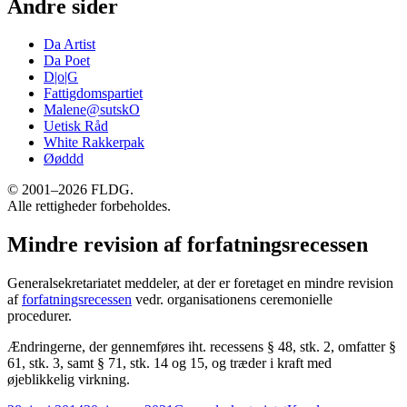
Andre sider
Da Artist
Da Poet
D|o|G
Fattigdomspartiet
Malene@sutskO
Uetisk Råd
White Rakkerpak
Øøddd
© 2001–2026 FLDG.
Alle rettigheder forbeholdes.
Mindre revision af forfatningsrecessen
Generalsekretariatet meddeler, at der er foretaget en mindre revision
af
forfatningsrecessen
vedr. organisationens ceremonielle
procedurer.
Ændringerne, der gennemføres iht. recessens § 48, stk. 2, omfatter §
61, stk. 3, samt § 71, stk. 14 og 15, og træder i kraft med
øjeblikkelig virkning.