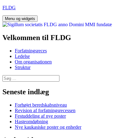
Hop
FLDG
til
indhold
Menu og widgets
Velkommen til FLDG
Forfatningsreces
Ledelse
Om organisationen
Struktur
Søg
efter:
Seneste indlæg
Forhøjet beredskabsniveau
Revision af forfatningsrecessen
Festuddeling af nye poster
Hasteomdøbning
Nye kaukasiske poster og enheder