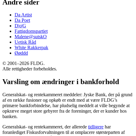
Andre sider
Da Artist
Da Poet
D|o|G
Fattigdomspartiet
Malene@sutskO
Uetisk Råd
White Rakkerpak
Øøddd
© 2001–2026 FLDG.
Alle rettigheder forbeholdes.
Varsling om ændringer i bankforhold
Generalskat- og rentekammeret meddeler: Jyske Bank, der på grund
af en række fusioner og opkøb er endt med at være FLDG’s
primære bankforbindelse, har pludselig meddelt at ville begynde at
opkræve meget store gebyrer fra de foreninger, der er kunder hos
banken.
Generalskat- og rentekammeret, der allerede
tidligere
har
foranlediget Fiskusforvaltningen til at omplacere størsteparten af