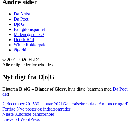
Andre sider
Da Artist
Da Poet
D|o|G
Fattigdomspartiet
Malene@sutskO
Uetisk Råd
White Rakkerpak
Øøddd
© 2001–2026 FLDG.
Alle rettigheder forbeholdes.
Nyt digt fra D|o|G
Digteren
D|o|G – Diaper of Glory
, hvis digte (sammen med
Da Poet
det
!
Udgivet
Forfatter
Kategorier
T
2. december 2015
30. januar 2021
Generalsekretariatet
Annonceringer
D
i
Indlægsnavigation
Forrige
Forrige
Nye poster og indsatsområder
Næste
indlæg:
Næste
Ændrede bankforhold
indlæg:
Drevet af WordPress