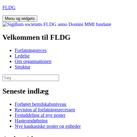
Hop
FLDG
til
indhold
Menu og widgets
Velkommen til FLDG
Forfatningsreces
Ledelse
Om organisationen
Struktur
Søg
efter:
Seneste indlæg
Forhøjet beredskabsniveau
Revision af forfatningsrecessen
Festuddeling af nye poster
Hasteomdøbning
Nye kaukasiske poster og enheder