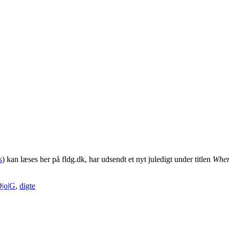
s
) kan læses her på fldg.dk, har udsendt et nyt juledigt under titlen
When
ags
|o|G
,
digte