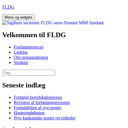
Hop
FLDG
til
indhold
Menu og widgets
Velkommen til FLDG
Forfatningsreces
Ledelse
Om organisationen
Struktur
Søg
efter:
Seneste indlæg
Forhøjet beredskabsniveau
Revision af forfatningsrecessen
Festuddeling af nye poster
Hasteomdøbning
Nye kaukasiske poster og enheder