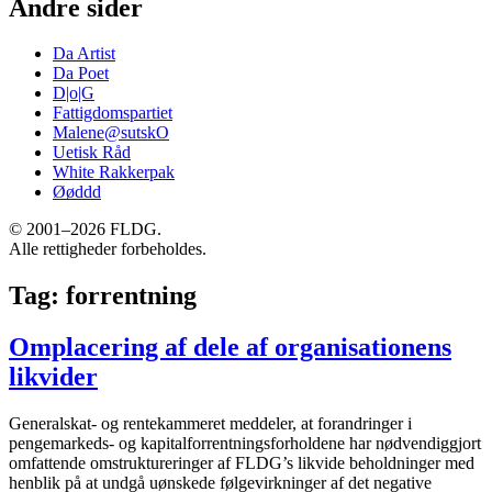
Andre sider
Da Artist
Da Poet
D|o|G
Fattigdomspartiet
Malene@sutskO
Uetisk Råd
White Rakkerpak
Øøddd
© 2001–2026 FLDG.
Alle rettigheder forbeholdes.
Tag:
forrentning
Omplacering af dele af organisationens
likvider
Generalskat- og rentekammeret meddeler, at forandringer i
pengemarkeds- og kapitalforrentningsforholdene har nødvendiggjort
omfattende omstruktureringer af FLDG’s likvide beholdninger med
henblik på at undgå uønskede følgevirkninger af det negative