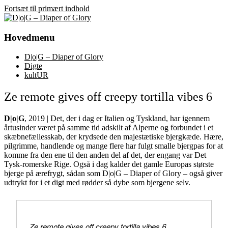
Fortsæt til primært indhold
D|o|G – Diaper of Glory
Hovedmenu
D|o|G – Diaper of Glory
Digte
kultUR
Ze remote gives off creepy tortilla vibes 6
D|o|G
, 2019 | Det, der i dag er Italien og Tyskland, har igennem
årtusinder været på samme tid adskilt af Alperne og forbundet i et
skæbnefællesskab, der krydsede den majestætiske bjergkæde. Hære,
pilgrimme, handlende og mange flere har fulgt smalle bjergpas for at
komme fra den ene til den anden del af det, der engang var Det
Tysk-romerske Rige. Også i dag kalder det gamle Europas største
bjerge på ærefrygt, sådan som D|o|G – Diaper of Glory – også giver
udtrykt for i et digt med rødder så dybe som bjergene selv.
Ze remote gives off creepy tortilla vibes 6