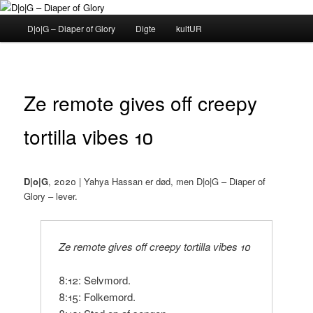
Fortsæt
til
Hovedmenu
D|o|G – Diaper of Glory
Digte
kultUR
primært
indhold
D|o|G – Diaper of Glory
Ze remote gives off creepy
tortilla vibes 10
D|o|G
, 2020 | Yahya Hassan er død, men D|o|G – Diaper of
Glory – lever.
Ze remote gives off creepy tortilla vibes 10
8:12: Selvmord.
8:15: Folkemord.