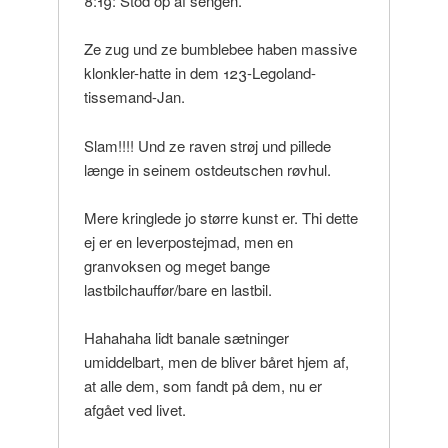
8:19: Stod op af sengen.
Ze zug und ze bumblebee haben massive
klonkler-hatte in dem 123-Legoland-
tissemand-Jan.
Slam!!!! Und ze raven strøj und pillede
længe in seinem ostdeutschen røvhul.
Mere kringlede jo større kunst er. Thi dette
ej er en leverpostejmad, men en
granvoksen og meget bange
lastbilchauffør/bare en lastbil.
Hahahaha lidt banale sætninger
umiddelbart, men de bliver båret hjem af,
at alle dem, som fandt på dem, nu er
afgået ved livet.