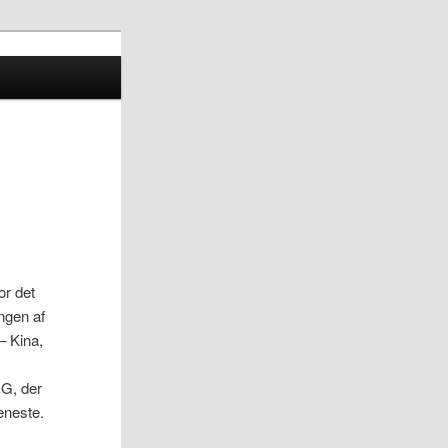
or det
ngen af
– Kina,
|G, der
eneste.