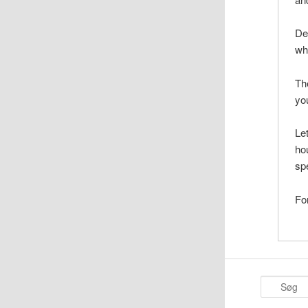
De
whi
Th
yo
Le
ho
sp
For
S
ø