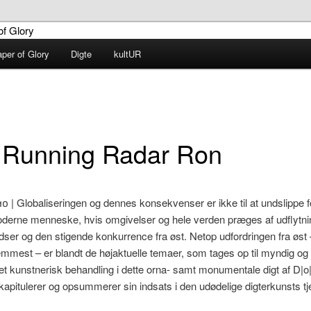
aper of Glory
Digte
kultUR
G – Diaper of Glory
 Running Radar Ron
10 | Globaliseringen og dennes konsekvenser er ikke til at undslippe f
derne menneske, hvis omgivelser og hele verden præges af udflytni
dser og den stigende konkurrence fra øst. Netop udfordringen fra øst 
remmest – er blandt de højaktuelle temaer, som tages op til myndig og
et kunstnerisk behandling i dette orna- samt monumentale digt af D|o
apitulerer og opsummerer sin indsats i den udødelige digterkunsts tj