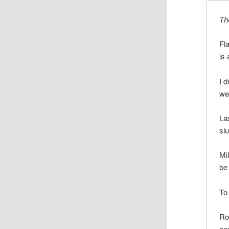
Th
Fl
is
I 
we
La
sl
Mi
be
To
Ro
an