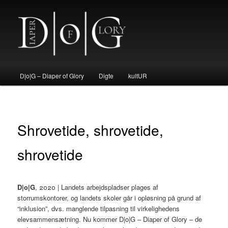
Fortsæt
til
primært
indhold
D|o|G – Diaper of Glory
Hovedmenu
D|o|G – Diaper of Glory
Digte
kultUR
Shrovetide, shrovetide,
shrovetide
D|o|G
, 2020 | Landets arbejdspladser plages af
storrumskontorer, og landets skoler går i opløsning på grund af
“inklusion”, dvs. manglende tilpasning til virkelighedens
elevsammensætning. Nu kommer D|o|G – Diaper of Glory – de