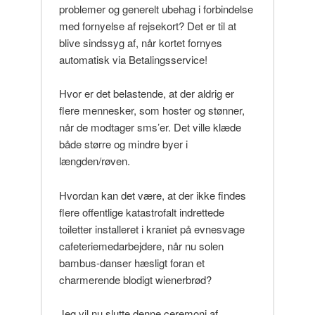
problemer og generelt ubehag i forbindelse
med fornyelse af rejsekort? Det er til at
blive sindssyg af, når kortet fornyes
automatisk via Betalingsservice!
Hvor er det belastende, at der aldrig er
flere mennesker, som hoster og stønner,
når de modtager sms’er. Det ville klæde
både større og mindre byer i
længden/røven.
Hvordan kan det være, at der ikke findes
flere offentlige katastrofalt indrettede
toiletter installeret i kraniet på evnesvage
cafeteriemedarbejdere, når nu solen
bambus-danser hæsligt foran et
charmerende blodigt wienerbrød?
Jeg vil nu slutte denne ceremoni af