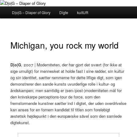
Fortsæt
til
Hovedmenu
D|o|G – Diaper of Glory
Digte
kultUR
primært
indhold
D|o|G – Diaper of Glory
Michigan, you rock my world
D|o|G
, 2007 | Moderniteten, der har gjort det svært (for ikke at
sige umuligt) for mennesket at holde fast i sine rødder, sin kultur
og sin identitet, sætter rammerne for dette liflige digt, som igen
demonstrerer den sande kunsts uvurderlige rolle i kultur- og
åndskampen; men samtidig er (sen-/post-)moderniteten mål for
den knivskarpe perceptions-tour de force, som den
fremstormende kunstner sætter ind i digtet, der uden overdrivelse
kan anses for en fornem kandidat til titlen som foreløbigt
æstetisk højdepunkt i den europæiske såvel som den samlede
digtekunst.