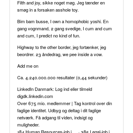
Filth and joy, sikke noget møg. Jeg tænder en
smøg in a forsaken asshole toy.
Bim bam busse, I own a homophobic yoshi. En
gang vognmand, 2 gang svedige, I cum and cum
and cum, I predict no kind of fun.
Highway to the other border, jeg fortænker, jeg
beordrer. 23 åndedrag, we pee inside a vow.
Add me on
Ca. 4.240.000.000 resultater (0,44 sekunder)
LinkedIn Danmark: Log ind eller tilmeld
digdk.linkedin.com
Over 675 mio. medlemmer | Tag kontrol over din
faglige identitet. Udbyg og deltag i dit faglige
netværk. Få adgang til viden, indsigt og
muligheder.
‎184 Human Resources-job i … · ‎385 Legal-job i