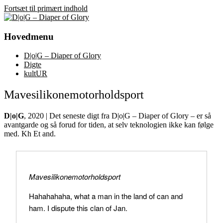
Fortsæt til primært indhold
D|o|G – Diaper of Glory
Hovedmenu
D|o|G – Diaper of Glory
Digte
kultUR
Mavesilikonemotorholdsport
D|o|G
, 2020 | Det seneste digt fra D|o|G – Diaper of Glory – er så
avantgarde og så forud for tiden, at selv teknologien ikke kan følge
med. Kh Et and.
Mavesilikonemotorholdsport
Hahahahaha, what a man in the land of can and
ham. I dispute this clan of Jan.