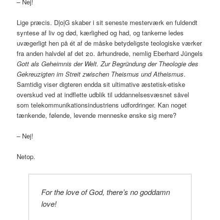
– Nej!
Lige præcis. D|o|G skaber i sit seneste mesterværk en fuldendt
syntese af liv og død, kærlighed og had, og tankerne ledes
uvægerligt hen på ét af de måske betydeligste teologiske værker
fra anden halvdel af det 20. århundrede, nemlig Eberhard Jüngels
Gott als Geheimnis der Welt. Zur Begründung der Theologie des
Gekreuzigten im Streit zwischen Theismus und Atheismus
.
Samtidig viser digteren endda sit ultimative æstetisk-etiske
overskud ved at indflette udblik til uddannelsesvæsnet såvel
som telekommunikations­industriens udfordringer. Kan noget
tænkende, følende, levende menneske ønske sig mere?
– Nej!
Netop.
For the love of God, there’s no goddamn
love!