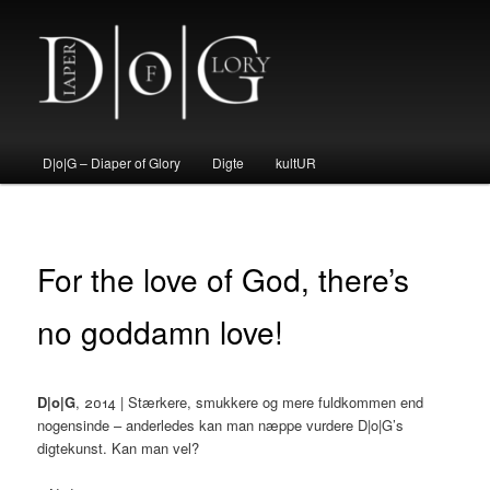
Fortsæt
til
primært
indhold
D|o|G – Diaper of Glory
Hovedmenu
D|o|G – Diaper of Glory
Digte
kultUR
For the love of God, there’s
no goddamn love!
D|o|G
, 2014 | Stærkere, smukkere og mere fuldkommen end
nogensinde – anderledes kan man næppe vurdere D|o|G’s
digtekunst. Kan man vel?