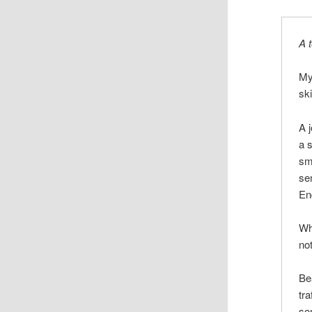
A 
My
sk
A 
a 
sm
se
En
Wha
no
Be
tra
so