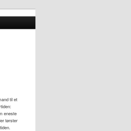
and til et
rtiden:
om eneste
er tørster
tiden.