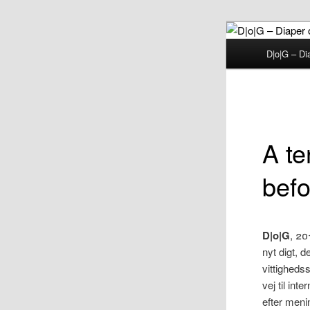
Fortsæt
til
Hovedmenu
D|o|G – Di
primært
D|o|
indhold
A te
befo
D|o|G
, 20
nyt digt, 
vittighed
vej til in
efter meni