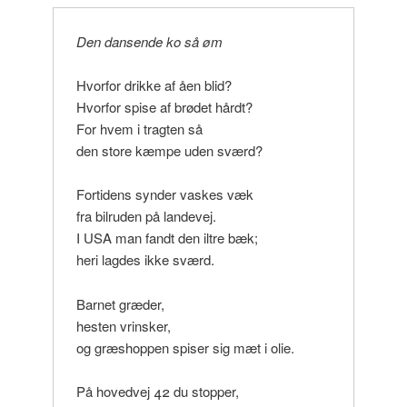
Den dansende ko så øm
Hvorfor drikke af åen blid?
Hvorfor spise af brødet hårdt?
For hvem i tragten så
den store kæmpe uden sværd?
Fortidens synder vaskes væk
fra bilruden på landevej.
I USA man fandt den iltre bæk;
heri lagdes ikke sværd.
Barnet græder,
hesten vrinsker,
og græshoppen spiser sig mæt i olie.
På hovedvej 42 du stopper,