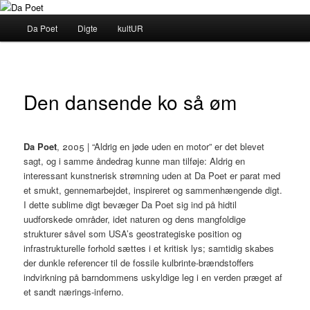
Fortsæt
til
Hovedmenu
Da Poet
Digte
kultUR
primært
indhold
Da Poet
Den dansende ko så øm
Da Poet
, 2005 | “Aldrig en jøde uden en motor” er det blevet
sagt, og i samme åndedrag kunne man tilføje: Aldrig en
interessant kunstnerisk strømning uden at Da Poet er parat med
et smukt, gennemarbejdet, inspireret og sammenhængende digt.
I dette sublime digt bevæger Da Poet sig ind på hidtil
uudforskede områder, idet naturen og dens mangfoldige
strukturer såvel som USA’s geostrategiske position og
infrastrukturelle forhold sættes i et kritisk lys; samtidig skabes
der dunkle referencer til de fossile kulbrinte-brændstoffers
indvirkning på barndommens uskyldige leg i en verden præget af
et sandt nærings-inferno.