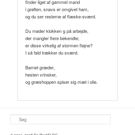
finder liget af gammel mand
i grøften, snavs er omgivet ham,
og du ser resterne af flæske-sværd.
Du møder klokken 9 på arbejde,
der mangler flere bekendte;
er disse virkelig af stormen fløjne?
I så fald trækker du sværd.
Barnet græder,
hesten vrinsker,
og græshoppen spiser sig mæt i olie.
S
ø
g
© 2003–2026 Da Poet/FLDG.