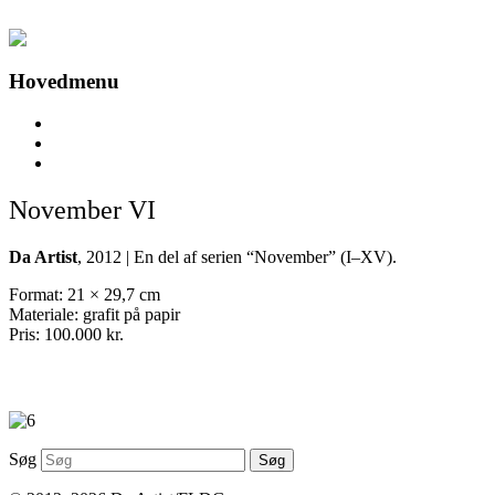
Fortsæt til primært indhold
Da Artist
Hovedmenu
Da Artist
Værker
kultUR
November VI
Da Artist
, 2012 | En del af serien “November” (I–XV).
Format: 21 × 29,7 cm
Materiale: grafit på papir
Pris: 100.000 kr.
Søg