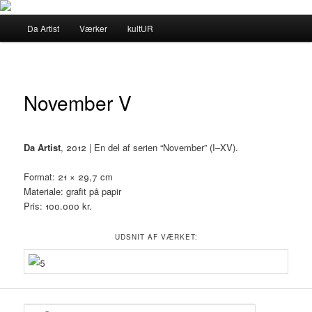
Fortsæt
til
Hovedmenu
Da Artist
Værker
kultUR
primært
indhold
Da Artist
November V
Da Artist
, 2012 | En del af serien “November” (I–XV).
Format: 21 × 29,7 cm
Materiale: grafit på papir
Pris: 100.000 kr.
UDSNIT AF VÆRKET:
S