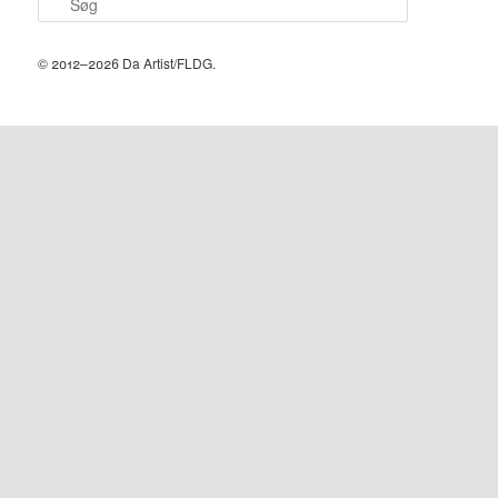
ø
g
© 2012–2026 Da Artist/FLDG.